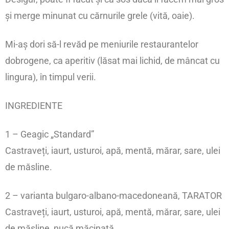
și merge minunat cu cărnurile grele (vită, oaie).
Mi-aș dori să-l revăd pe meniurile restaurantelor
dobrogene, ca aperitiv (lăsat mai lichid, de mâncat cu
lingura), în timpul verii.
INGREDIENTE
1 – Geagic „Standard”
Castraveți, iaurt, usturoi, apă, mentă, mărar, sare, ulei
de măsline.
2 – varianta bulgaro-albano-macedoneană, TARATOR
Castraveți, iaurt, usturoi, apă, mentă, mărar, sare, ulei
de măsline, nucă măcinată.