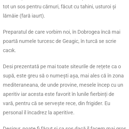
tot un sos pentru cărnuri, făcut cu tahini, usturoi și
lămâie (fară iaurt).
Preparatul de care vorbim noi, în Dobrogea încă mai
poartă numele turcesc de Geagic, în turcă se scrie
cacık.
Desi prezentată pe mai toate siteurile de rețete ca o
supă, este greu să o numești așa, mai ales că în zona
mediteraneana, de unde provine, mesele încep cu un
aperitiv iar acesta este favorit în lunile fierbinți de
vară, pentru că se servește rece, din frigider. Eu
personal îl încadrez la aperitive.
Desigur, poate fi făcut și ca sos dacă îl facem mai gros