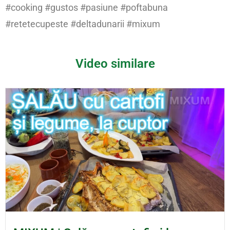
#cooking #gustos #pasiune #poftabuna
#retetecupeste #deltadunarii #mixum
Video similare