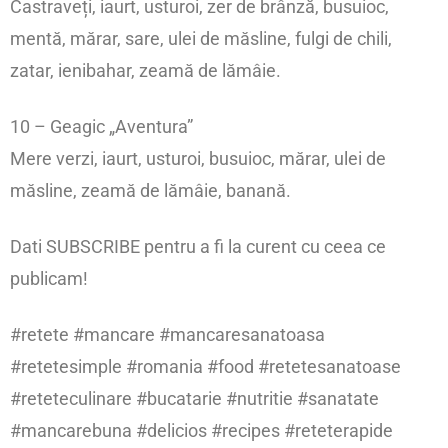
Castraveți, iaurt, usturoi, zer de brânză, busuioc,
mentă, mărar, sare, ulei de măsline, fulgi de chili,
zatar, ienibahar, zeamă de lămâie.
10 – Geagic „Aventura”
Mere verzi, iaurt, usturoi, busuioc, mărar, ulei de
măsline, zeamă de lămâie, banană.
Dati SUBSCRIBE pentru a fi la curent cu ceea ce
publicam!
#retete #mancare #mancaresanatoasa
#retetesimple #romania #food #retetesanatoase
#reteteculinare #bucatarie #nutritie #sanatate
#mancarebuna #delicios #recipes #reteterapide