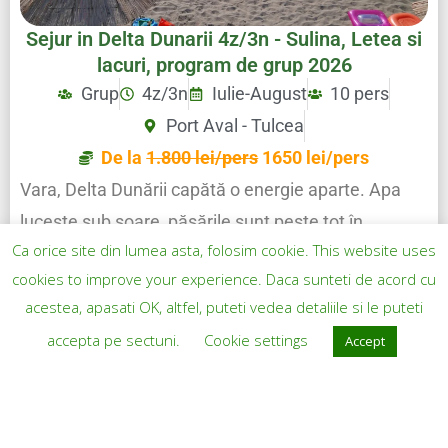
Sejur in Delta Dunarii 4z/3n - Sulina, Letea si
lacuri, program de grup 2026
Grup
4z/3n
Iulie-August
10 pers
Port Aval - Tulcea
De la
1.800 lei/pers
1650 lei/pers
Vara, Delta Dunării capătă o energie aparte. Apa
lucește sub soare, păsările sunt peste tot în
Ca orice site din lumea asta, folosim cookie. This website uses
mișcare, iar plajele de la Sulina devin invitația
cookies to improve your experience. Daca sunteti de acord cu
perfectă …
acestea, apasati OK, altfel, puteti vedea detaliile si le puteti
accepta pe sectuni.
Cookie settings
Accept
SEJURURI PRIVATE ÎN DELTA DUNĂRII