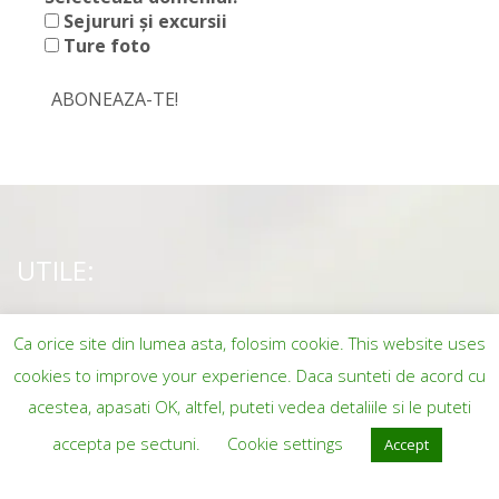
Sejururi și excursii
Ture foto
UTILE:
Contact
Ca orice site din lumea asta, folosim cookie. This website uses
cookies to improve your experience. Daca sunteti de acord cu
Despre noi
acestea, apasati OK, altfel, puteti vedea detaliile si le puteti
accepta pe sectuni.
Cookie settings
Accept
Intrebari frecvente