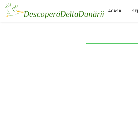
ACASA
SE
BLOG – ACASA
UTILE
PENTRU FOTOGRA