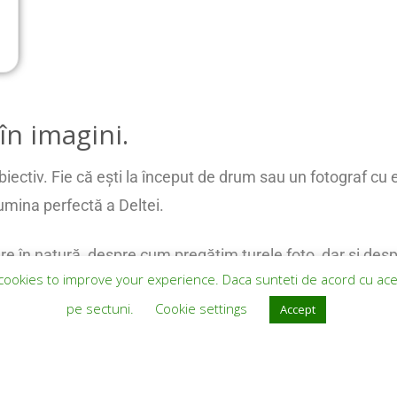
în imagini.
iectiv. Fie că ești la început de drum sau un fotograf cu ex
lumina perfectă a Deltei.
ere în natură, despre cum pregătim turele foto, dar și desp
cookies to improve your experience. Daca sunteti de acord cu acestea
l față de subiect.
pe sectuni.
Cookie settings
Accept
ovestim despre speciile care pot fi surprinse în fiecare sez
ău, decât în memorie și pe cardul camerei.