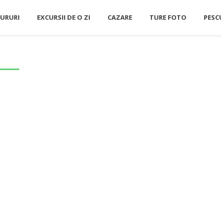
JURURI
EXCURSII DE O ZI
CAZARE
TURE FOTO
PESC
FI
PENTRU PESCARI
DOBROGEA
GASTRO
LA FOTOGRAFIAT