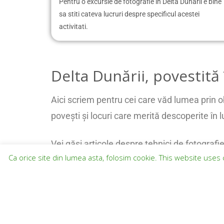
Pentru o excursie de fotografie in Delta Dunarii e bine
sa stiti cateva lucruri despre specificul acestei
activitati.
Delta Dunării, povestită 
Aici scriem pentru cei care văd lumea prin ob
povești și locuri care merită descoperite în 
Vei găsi articole despre tehnici de fotografi
Ca orice site din lumea asta, folosim cookie. This website uses 
fiecare imagine frumoasă începe cu respectu
Îți arătăm colțuri mai puțin cunoscute, îți p
aventură foto fără să lași urme în spatele t