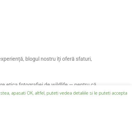
periență, blogul nostru îți oferă sfaturi,
re etica fotografiei de wildlife — pentru că
, apasati OK, altfel, puteti vedea detaliile si le puteti accepta
on și te ajutăm să-ți planifici următoarea