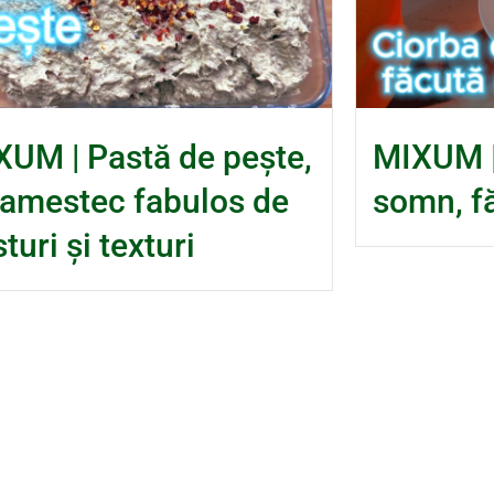
XUM | Pastă de pește,
MIXUM |
 amestec fabulos de
somn, f
turi și texturi