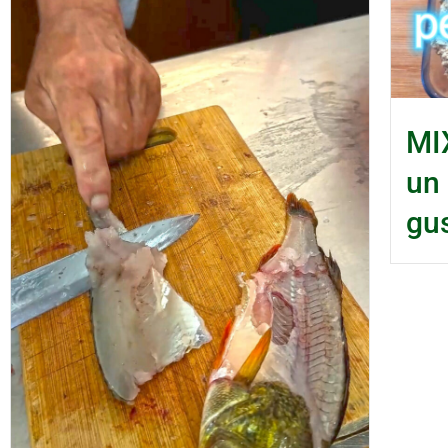
MI
un
gus