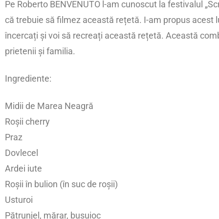
Pe Roberto BENVENUTO l-am cunoscut la festivalul „Scrum
că trebuie să filmez această rețetă. I-am propus acest lu
încercați și voi să recreați această rețetă. Această c
prietenii și familia.
Ingrediente:
Midii de Marea Neagră
Roșii cherry
Praz
Dovlecel
Ardei iute
Roșii în bulion (în suc de roșii)
Usturoi
Pătrunjel, mărar, busuioc