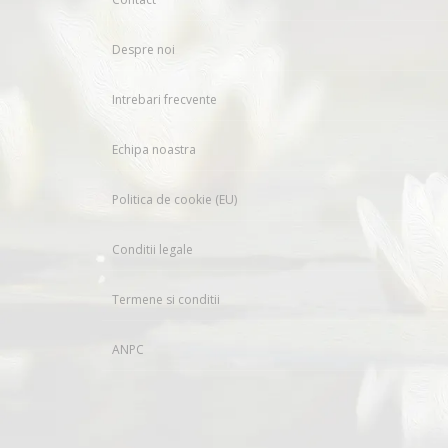
Despre noi
Intrebari frecvente
Echipa noastra
Politica de cookie (EU)
Conditii legale
Termene si conditii
ANPC