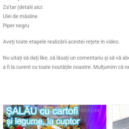
Za’tar (detalii aici:
Ulei de măsline
Piper negru
Aveți toate etapele realizării acestei rețete în video.
Nu uitați să dați like, să lăsați un comentariu și să vă a
a fi la curent cu toate noutățile noastre. Mulțumim că n