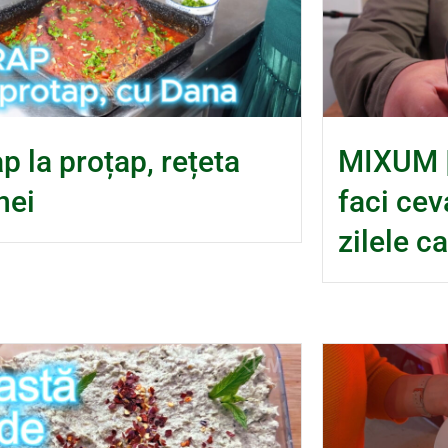
p la proțap, rețeta
MIXUM |
nei
faci cev
zilele c