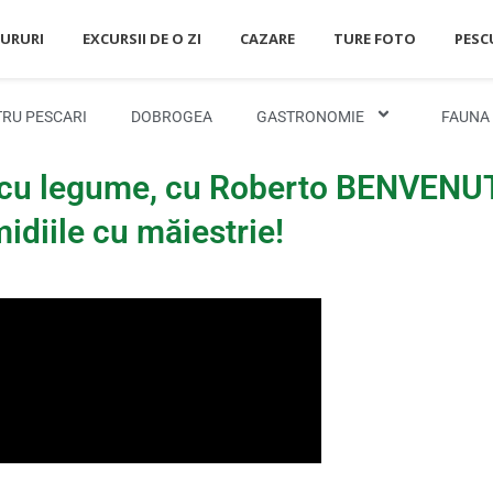
JURURI
EXCURSII DE O ZI
CAZARE
TURE FOTO
PESC
RU PESCARI
DOBROGEA
GASTRONOMIE
FAUNA
i, cu legume, cu Roberto BENVENU
idiile cu măiestrie!