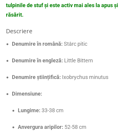
tulpinile de stuf și este activ mai ales la apus și
răsărit.
Descriere
Denumire în română:
Stârc pitic
Denumire în engleză:
Little Bittern
Denumire științifică:
Ixobrychus minutus
Dimensiune:
Lungime:
33-38 cm
Anvergura aripilor:
52-58 cm