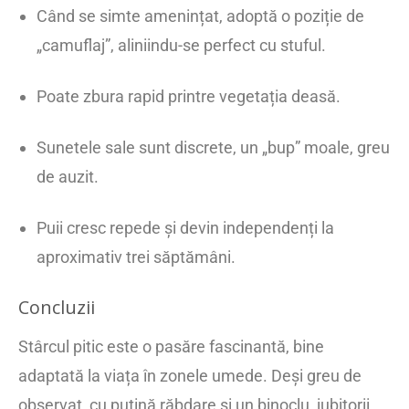
Când se simte amenințat, adoptă o poziție de
„camuflaj”, aliniindu-se perfect cu stuful.
Poate zbura rapid printre vegetația deasă.
Sunetele sale sunt discrete, un „bup” moale, greu
de auzit.
Puii cresc repede și devin independenți la
aproximativ trei săptămâni.
Concluzii
Stârcul pitic este o pasăre fascinantă, bine
adaptată la viața în zonele umede. Deși greu de
observat, cu puțină răbdare și un binoclu, iubitorii