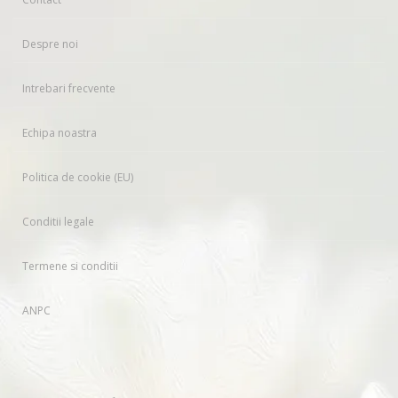
Despre noi
Intrebari frecvente
Echipa noastra
Politica de cookie (EU)
Conditii legale
Termene si conditii
ANPC