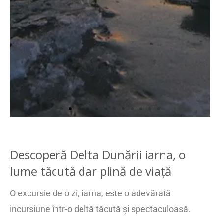
Descoperă Delta Dunării iarna, o
lume tăcută dar plină de viață
O excursie de o zi, iarna, este o adevărată
incursiune într-o deltă tăcută și spectaculoasă.