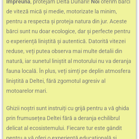
Împreună
, protejăm Delta Dunării!
Noi
oferim bărci
de viteză mică și medie, motorizate la minim,
pentru a respecta și proteja natura din jur. Aceste
bărci sunt nu doar ecologice, dar și perfecte pentru
o experiență liniștită și autentică. Datorită vitezei
reduse, veți putea observa mai multe detalii din
natură, iar sunetul liniștit al motorului nu va deranja
fauna locală. În plus, veți simți pe deplin atmosfera
liniștită a Deltei, fără zgomotul agresiv al
motoarelor mari.
Ghizii noștri sunt instruiți cu grijă pentru a vă ghida
prin frumusețea Deltei fără a deranja echilibrul
delicat al ecosistemului. Fiecare tur este gândit
pentru a vă oferi o experiență educațională și