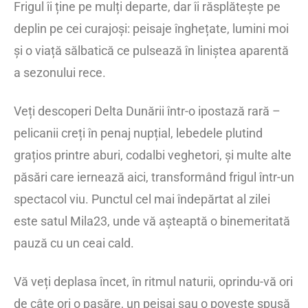
Frigul îi ține pe mulți departe, dar îi răsplătește pe
deplin pe cei curajoși: peisaje înghețate, lumini moi
și o viață sălbatică ce pulsează în liniștea aparentă
a sezonului rece.
Veți descoperi Delta Dunării într-o ipostază rară –
pelicanii creți în penaj nupțial, lebedele plutind
grațios printre aburi, codalbi veghetori, și multe alte
păsări care iernează aici, transformând frigul într-un
spectacol viu. Punctul cel mai îndepărtat al zilei
este satul Mila23, unde vă așteaptă o binemeritată
pauză cu un ceai cald.
Vă veți deplasa încet, în ritmul naturii, oprindu-vă ori
de câte ori o pasăre, un peisaj sau o poveste spusă