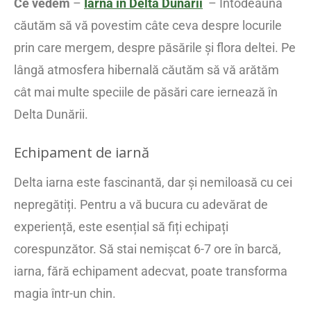
Ce vedem
–
Iarna în Delta Dunării
– Întodeauna
căutăm să vă povestim câte ceva despre locurile
prin care mergem, despre păsările și flora deltei. Pe
lângă atmosfera hibernală căutăm să vă arătăm
cât mai multe speciile de păsări care iernează în
Delta Dunării.
Echipament de iarnă
Delta iarna este fascinantă, dar și nemiloasă cu cei
nepregătiți. Pentru a vă bucura cu adevărat de
experiență, este esențial să fiți echipați
corespunzător. Să stai nemișcat 6-7 ore în barcă,
iarna, fără echipament adecvat, poate transforma
magia într-un chin.