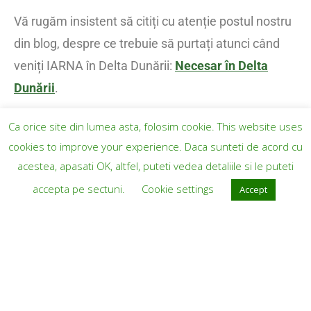
Vă rugăm insistent să citiți cu atenție postul nostru
din blog, despre ce trebuie să purtați atunci când
veniți IARNA în Delta Dunării:
Necesar în Delta
Dunării
.
Contact
Ca orice site din lumea asta, folosim cookie. This website uses
cookies to improve your experience. Daca sunteti de acord cu
Email: contact@descoperadeltadunarii.ro
acestea, apasati OK, altfel, puteti vedea detaliile si le puteti
Telefon (Voce, Mesaj, WatsApp): 0757894456
accepta pe sectuni.
Cookie settings
Accept
*Numerele de telefon sunt doar pentru detalii
suplimentare. TOATE rezervările se fac doar în
scris, completând formularul de rezervare de pe
site sau prin email.